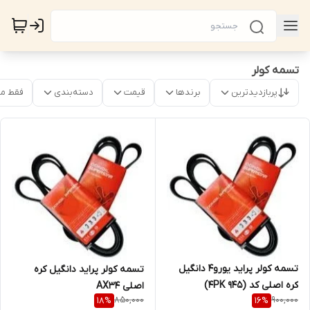
تسمه کولر
پربازدیدترین
برندها
قیمت
دسته‌بندی
فقط م
تسمه کولر پراید یورو4 دانگیل
تسمه کولر پراید دانگیل کره
کره اصلی کد (4PK 945)
اصلی AX34
850,000
900,000
18
%
16
%