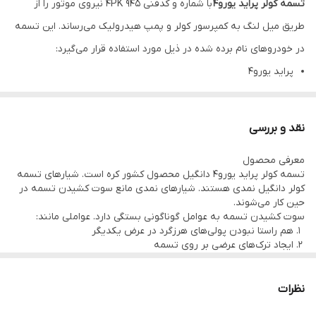
تسمه کولر پراید یورو4
با شماره و کدفنی 4PK 945 نیروی موتور را از
طریق میل لنگ به کمپرسور کولر و پمپ هیدرولیک می‌رساند. این تسمه
در خودروهای نام برده شده در ذیل مورد استفاده قرار می‌گیرد:
پراید یورو4
تیبا
ساینا
نقد و بررسی
کوئیک
معرفی محصول
این تسمه در خودرو پژو 2000 بر روی دینام نصب می‌شود. این محصول با
تسمه کولر پراید یورو4 دانگیل محصول کشور کره است. شیارهای تسمه
کیفیت دارای طول عمری بالا است.
کولر دانگیل نمدی هستند. شیارهای نمدی مانع سوت کشیدن تسمه در
حین کار می‌شوند.
سوت کشیدن تسمه به عوامل گوناگونی بستگی دارد. عواملی مانند:
هم راستا نبودن پولی‌های هرزگرد در عرض یکدیگر
ایجاد ترک‌های عرضی بر روی تسمه
از بین رفتن لبه شیار‌ها
از بین رفتن زود هنگام تسمه کولر پراید یورو 4 ناشی از موارد زیر است:
ریختن ضدیخ روی تسمه
نظرات
نشتی روغن روی تسمه
نشتی آب روی تسمه