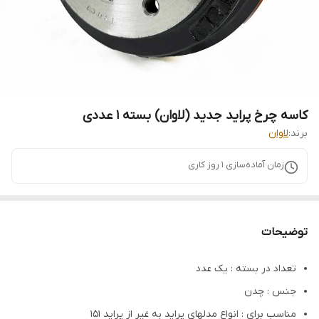
کاسه چرخ پراید جدید (لاوان) بسته 1 عددی
برند:
لاوان
زمان آماده‌سازی
1
روز کاری
توضیحات
تعداد در بسته : یک عدد
جنس : چدن
مناسب برای : انواع مدلهای پراید به غیر از پراید 151