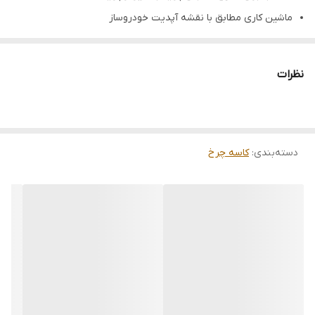
ماشین کاری مطابق با نقشه آپدیت خودروساز
درصد کربن در ریخته گری 3%
آنالیز ریخته گری
نظرات
چگالی استاندارد
ضمانت 6 ماهه بی قید و شرط
دسته‌بندی
:
کاسه چرخ