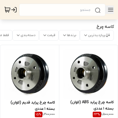
کاسه چرخ
پربازدیدترین
برندها
قیمت
دسته‌بندی
فقط م
کاسه چرخ پراید ABS (لاوان)
کاسه چرخ پراید قدیم (لاوان)
بسته 1 عددی
بسته 1 عددی
1,300,000
1,500,000
15
%
23
%