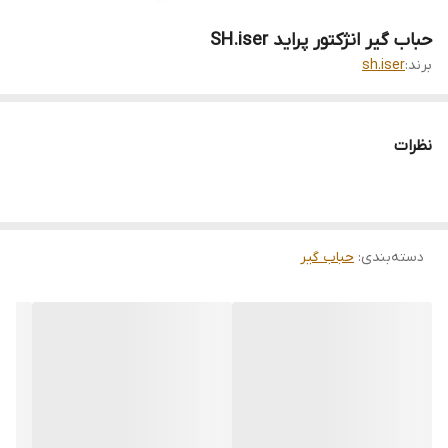
حباب گیر انژکتور پراید SH.iser
برند:
sh.iser
نظرات
دسته‌بندی
:
حباب گیر