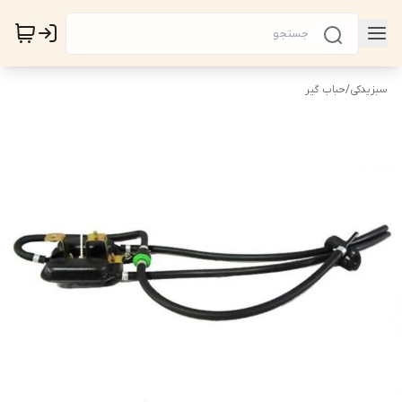
سبزیدکی
/
حباب گیر