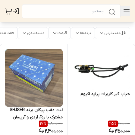
جدیدترین
برندها
قیمت
دسته‌بندی
فقط محص
حباب گیر کاربرات پراید اکیوم
لنت عقب پیکان برند SH.ISER
مشترک با روآ، آردی و آریسان
2,800,000
600,000
17
%
25
%
2,300,000
450,000