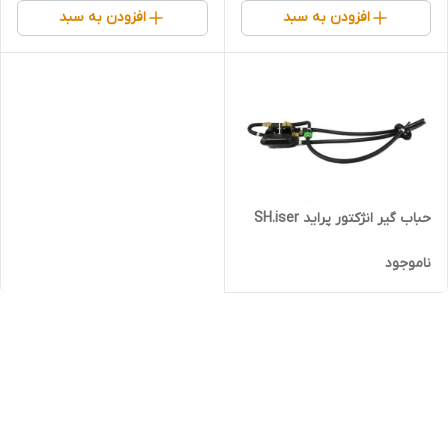
افزودن به سبد
افزودن به سبد
حباب گیر انژکتور پراید SH.iser
ناموجود