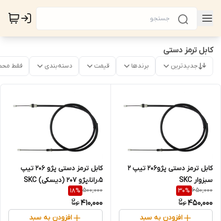
کابل ترمز دستی
جدیدترین
برندها
قیمت
دسته‌بندی
فقط محص
کابل ترمز دستی پژو206 تیپ 2
کابل ترمز دستی پژو 206 تیپ
سبزوار SKC
5،رانا،پژو 207 (دیسکی) SKC
500,000
650,000
18
%
30
%
(سبزوار) اصلی
410,000
450,000
افزودن به سبد
افزودن به سبد