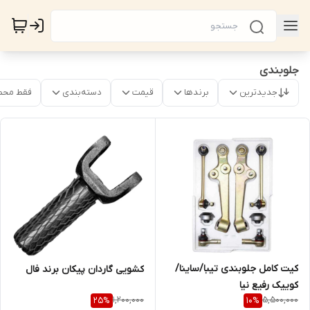
جلوبندی
جدیدترین
برندها
قیمت
دسته‌بندی
فقط محص
کیت کامل جلوبندی تیبا/ساینا/
کشویی گاردان پیکان برند فال
کوییک رفیع نیا
1,200,000
5,500,000
25
%
10
%