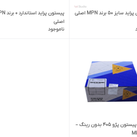
سایز 50 برند MPN اصلی
پیستون پراید است
اصلی
ناموجود
بوش و پیستون پژو 405 بدون رینگ –