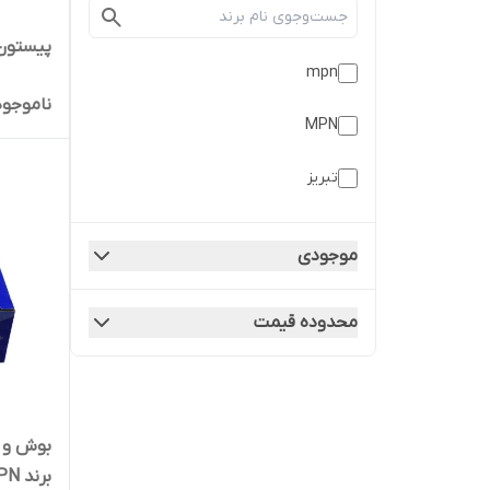
پیستون پراید 
mpn
ناموجود
MPN
تبریز
موجودی
محدوده قیمت
برند MPN