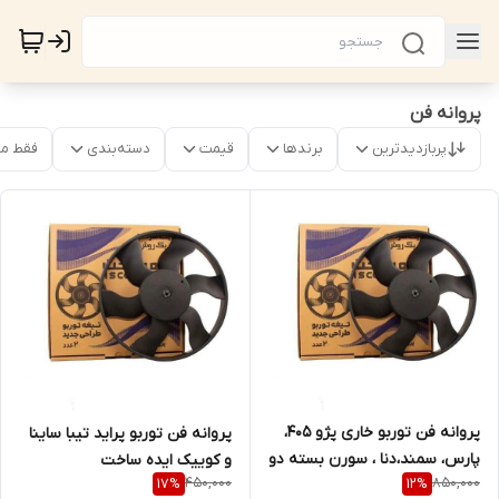
پروانه فن
پربازدیدترین
برندها
قیمت
دسته‌بندی
فقط م
پروانه فن توربو خاری پژو 405،
پروانه فن توربو پراید تیبا ساینا
پارس، سمند،دنا ، سورن بسته دو
و کوییک ایده ساخت
450,000
850,000
17
%
12
%
عددی