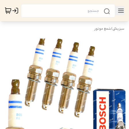
سبزیدکی
/
شمع موتور