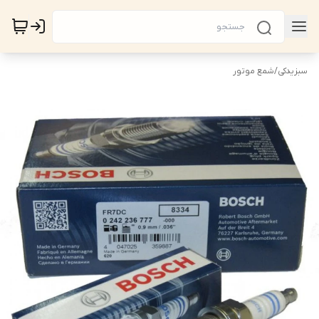
سبزیدکی
/
شمع موتور