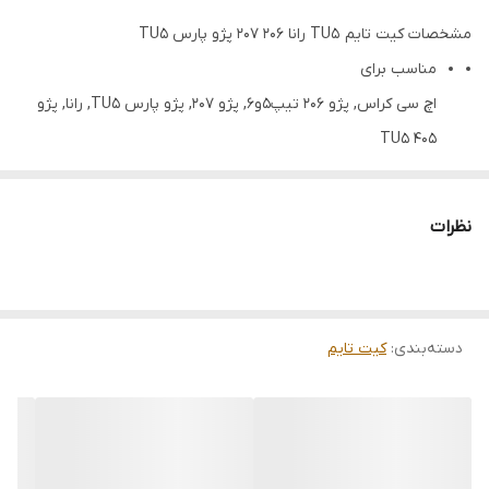
مشخصات کیت تایم TU5 رانا 206 207 پژو پارس TU5
مناسب برای
اچ سی کراس, پژو 206 تیپ5و6, پژو 207, پژو پارس TU5, رانا, پژو
405 TU5
نظرات
دسته‌بندی
:
کیت تایم