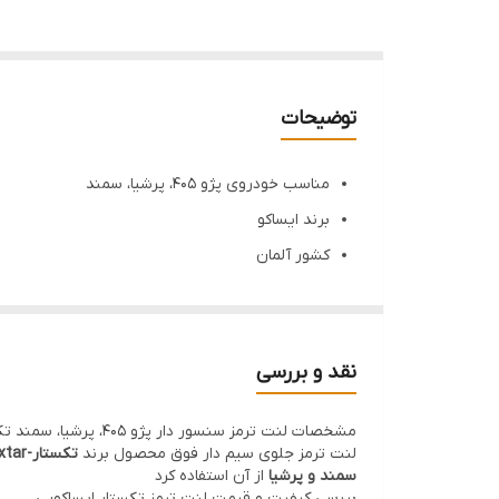
توضیحات
مناسب خودروی پژو 405، پرشیا، سمند
برند ایساکو
کشور آلمان
ضمانت اصالت کالا
چرخ های جلو
نقد و بررسی
مشخصات لنت ترمز سنسور دار پژو 405، پرشیا، سمند تکستار شرکتی ایساکو
لنت ترمز جلوی سیم دار فوق محصول برند
تکستار-textar
سمند و پرشیا
از آن استفاده کرد
بررسی کیفیت و قیمت لنت ترمز تکستار ایساکویی