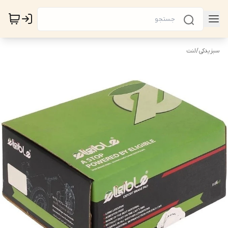
سبزیدکی
/
لنت