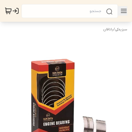
سبزیدکی
/
یاتاقان