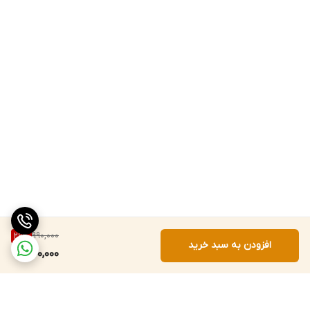
990,000
29
%
افزودن به سبد خرید
700,000