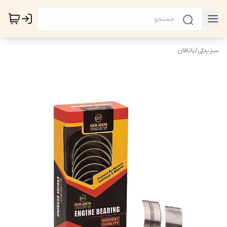
سبزیدکی
/
یاتاقان