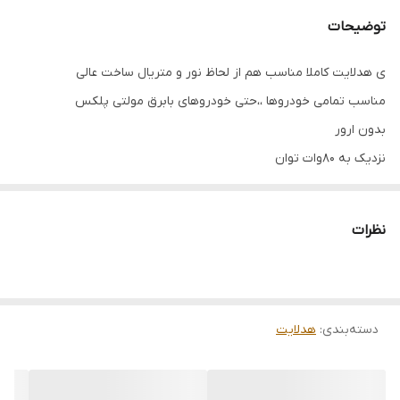
توضیحات
ی هدلایت کاملا مناسب هم از لحاظ نور و متریال ساخت عالی
مناسب تمامی خودروها ،،حتی خودروهای بابرق مولتی پلکس
بدون ارور
نزدیک به ۸۰وات توان
محصول۲۰۲۶
دارای یکسال ضمانت بی قید وشرط
نظرات
توان ولتاژ از ۹ولت تا ۳۲
کنباس دار
۲۰هزار لومن 👉کاملا وحشی
دسته‌بندی
:
نورش حرف نداره
هدلایت