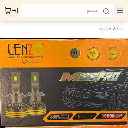
سبزیدکی
/
هدلایت