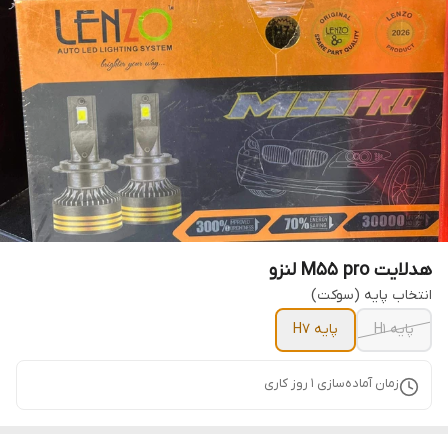
هدلایت M55 pro لنزو
انتخاب پایه (سوکت)
پایه H1
پایه H7
زمان آماده‌سازی
1
روز کاری