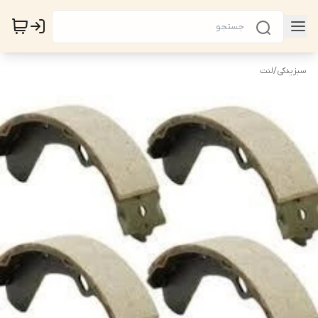
سبزیدکی
/
لنت