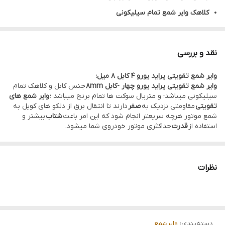
کلاهک وایر شمع تمام سیلیکونی
مقاومت کابل و کلاهک در برابر حرارت در درجه صنعتی تا 300+ درجه
سانتی گراد (572+ درجه فارنهایت) و تا 90- درجه سانتی گراد (130-
نقد و بررسی
درجه فارنهایت) را تحمل می‌کنند.
وایر شمع تقویتی پراید یورو ۴ کابل ۸ میل:
مقاومت صفر ۰Ω تا ۰/۷Ω
وایر شمع تقویتی پراید یورو چهار -کابل ۸mm
جنس کابل و کلاهک تمام
سیلیکونی میباشد؛ و متریال سوکت ها تمام برنج میباشد ؛
وایر شمع های
تقویتی
مقاومتی نزدیک به
صفر
دارند تا انتقال برق از دلکو های کویل به
شمع موتور هرچه سریعتر انجام شود که این امر باعث
شتاب
بیشتر و
استفاده از
قدرت
حداکثری موتور خودروی شما میشود.
نظرات
دسته‌بندی
:
وایرشمع