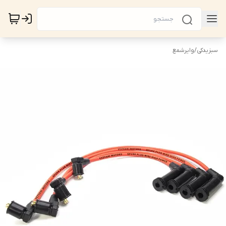
سبزیدکی
/
وایرشمع