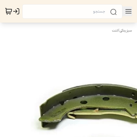
سبزیدکی
/
لنت