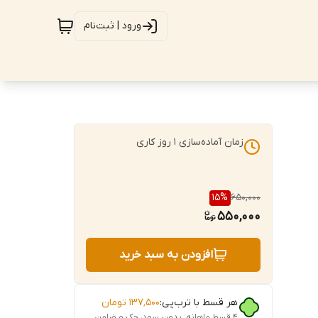
ورود | ثبت‌نام
زمان آماده‌سازی
1
روز کاری
15
%
650,000
550,000
افزودن به سبد خرید
هر قسط با ترب‌پی:
۱۳۷٬۵۰۰
تومان
۴ قسط ماهانه. بدون سود، چک و ضامن.