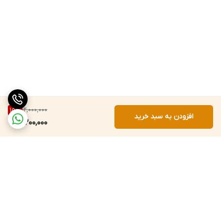
12,000,000
15
%
افزودن به سبد خرید
10,200,000
برگشت به بالا