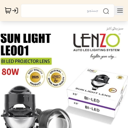
سبزیدکی
/
لنز