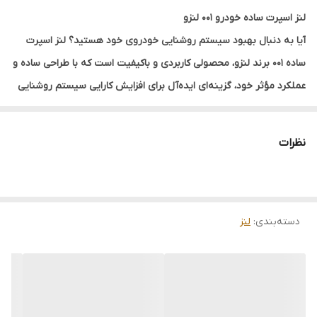
لنز اسپرت ساده خودرو 001 لنزو
آیا به دنبال بهبود سیستم روشنایی خودروی خود هستید؟ لنز اسپرت
ساده 001 برند لنزو، محصولی کاربردی و باکیفیت است که با طراحی ساده و
عملکرد مؤثر خود، گزینه‌ای ایده‌آل برای افزایش کارایی سیستم روشنایی
خودروها به شمار می‌رود. این لنز چراغ خودرو با اندازه 2.5 اینچ، دارای
ابعاد مناسبی است که نصب آن را بر روی طیف گسترده‌ای از خودروها
نظرات
امکان‌پذیر می‌سازد. نور تک‌رنگ سفید و شفاف این لنز، روشنایی قوی و
قدرتمندی را تولید می‌کند که به‌ویژه برای رانندگی در شب و شرایط نور
کم بسیار مناسب است.
دسته‌بندی
:
لنز
خرید لنز اسپرت ساده 001
یکی از ویژگی‌های متمایز و ارزشمند این محصول، بهره‌مندی از دو کنتاکت
مجزا برای ارائه عملکردی بهینه است. وجود این دو کنتاکت، امکان تنظیم
دقیق شدت نور و الگوی تابش را فراهم کرده و به راننده اجازه می‌دهد تا
در شرایط مختلف رانندگی، بهترین حالت نوردهی را انتخاب نماید. در