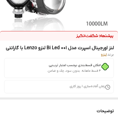
لنز اورجینال اسپرت مدل Bi Led 001 لنزو Lenzo با گارانتی
برند:
لنزو
امکان قسط‌بندی برحسب اعتبار ترب‌پی
۴ قسط ماهانه. بدون سود، چک و ضامن.
زمان آماده‌سازی
1
روز کاری
توضیحات