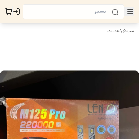
سبزیدکی
/
هدلایت