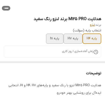
هدلایت M125 PRO برند لنزو رنگ سفید
برند:
لنزو
انتخاب پایه (سوکت)
پایه H4
پایه H7
پایه h1
زمان آماده‌سازی
1
روز کاری
توضیحات
هدلایت M125 PRO لنزو با رنگ سفید و پایه‌های H4، H7 و H1، انتخابی
ایده‌آل برای روشنایی بهتر خودرو.