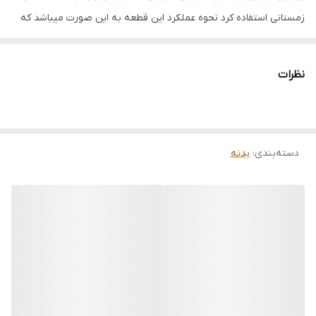
زمستانی استفاده کرد نحوه عملکرد این قطعه به این صورت میباشد که
بر روی جلوپنجره نصب میشود و جلوی ورود هوای سرد به داخل موتور
را میگیرد نصب بدون نیاز به هر چیزی هست کافیست اون رو در جای
نظرات
خود فیکس کنید و با فشار اونو جابزنید
دسته‌بندی
:
بدنه