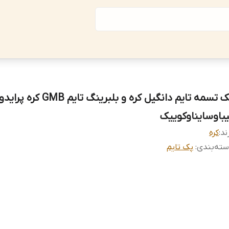
پک تسمه تایم دانگیل کره و بلبرینگ تایم GMB کره پراید
یباوسایناوکوییک
ند:
کره
ته‌بندی
:
پک تایم