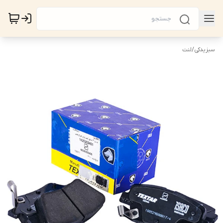
سبزیدکی
/
لنت