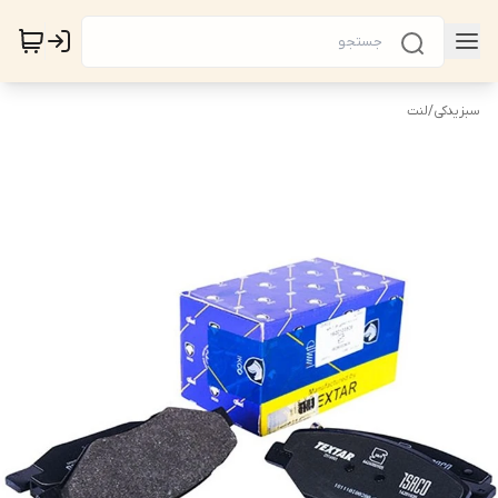
سبزیدکی
/
لنت