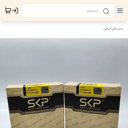
سبزیدکی
/
برقی