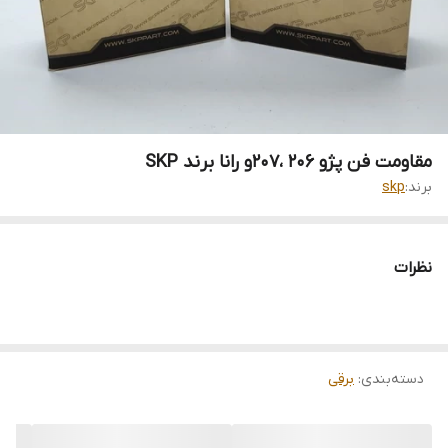
مقاومت فن پژو 206 ،207و رانا برند SKP
برند:
skp
نظرات
دسته‌بندی
:
برقی