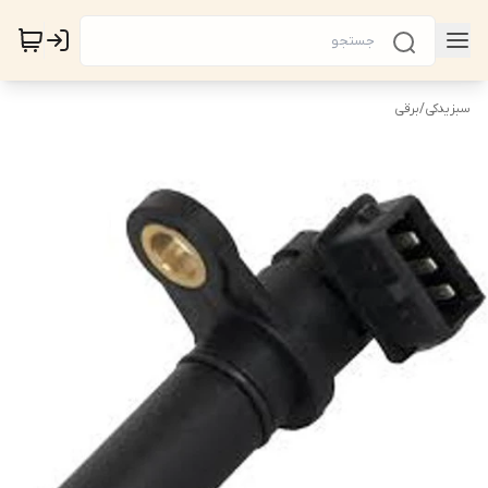
سبزیدکی
/
برقی