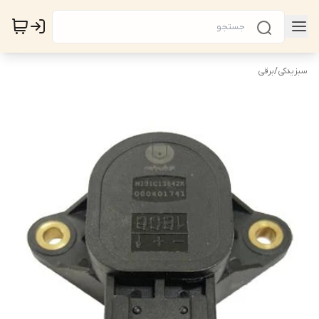
سبزیدکی
/
برقی