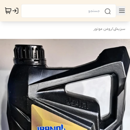
سبزیدکی
/
روغن موتور