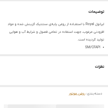
توضیحات
ایرانول Royal با استفــاده از روغن پایه‌ی سنتتیک گزینش شده و مواد
افزودنی مرغوب، جهت استفاده در تمامی فصول و شرایط آب و هوایی
تولید گردیده‌ است.
SM/CFAPI
A3/B3-04, A3/B4-04, C3-08, A1/B1-04, A5/B8-04, C2-08ACEA
229.31MB
نظرات
502/505-00VW
WSS-M2C917AFord
Longlife-04BMW
دسته‌بندی
:
11378-13383ISIR
روغن موتور
این محصول که مطابق با یکی از بالاترین سطوح کارآییAPI تولید