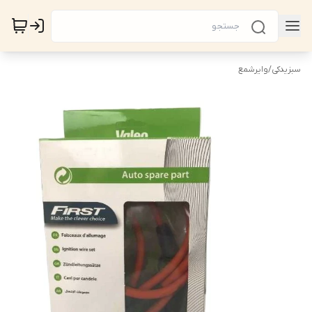
سبزیدکی
/
وایرشمع