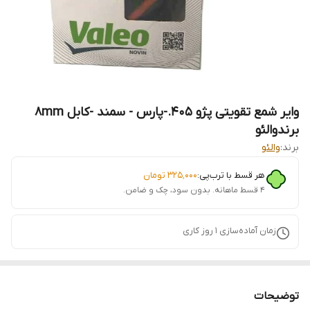
وایر شمع تقویتی پژو 405.-پارس - سمند -کابل ۸mm
برندوالئو
برند:
والئو
هر قسط با ترب‌پی:
۳۲۵٬۰۰۰
تومان
۴ قسط ماهانه. بدون سود، چک و ضامن.
زمان آماده‌سازی
1
روز کاری
توضیحات