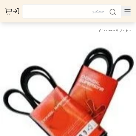
سبزیدکی
/
تسمه دینام