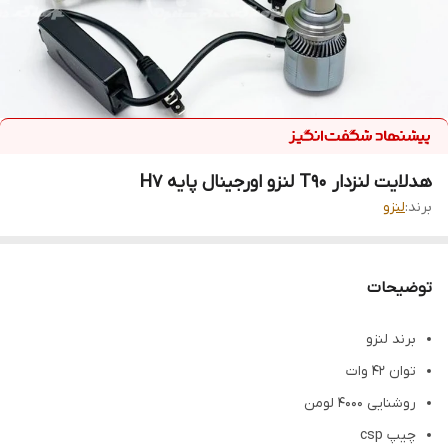
هدلایت لنزدار T90 لنزو اورجینال پایه H7
برند:
لنزو
توضیحات
برند لنزو
توان ۴۲ وات
روشنایی ۴۰۰۰ لومن
چیپ csp