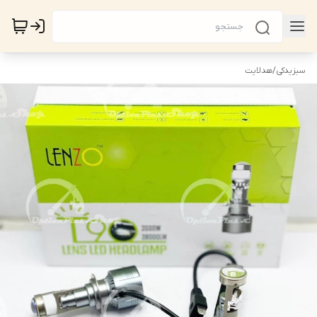
سبزیدکی
/
هدلایت