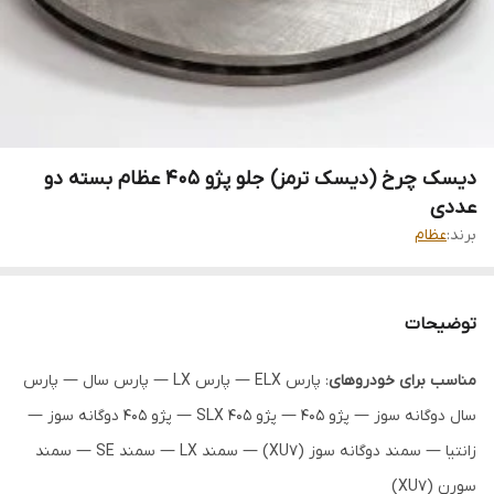
دیسک چرخ (دیسک ترمز) جلو پژو 405 عظام بسته دو
عددی
برند:
عظام
توضیحات
مناسب برای خودروهای
: پارس ELX — پارس LX — پارس سال — پارس
سال دوگانه سوز — پژو 405 — پژو 405 SLX — پژو 405 دوگانه سوز —
زانتیا — سمند دوگانه سوز (XU7) — سمند LX — سمند SE — سمند
سورن (XU7)