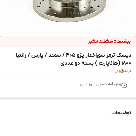
دیسک ترمز سوراخدار پژو 405 / سمند / پارس / زانتیا
1800 (هاناپارت ) بسته دو عددی
برند:
لاوان
زمان آماده‌سازی
1
روز کاری
توضیحات