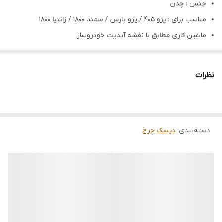
جنس : چدن
مناسب برای : پژو 405 / پژو پارس / سمند 1800 / زانتیا 1800
ماشین کاری مطابق با نقشه آپدیت خودروساز
درصد کربن در ریخته گری 3%
آنالیز ریخته گری
نظرات
چگالی استاندارد
تولید شده برند لاوان ( شرکت مشهد سیبک توس )
ضمانت 6 ماهه بی قید و شرط
دسته‌بندی
:
دیسک چرخ