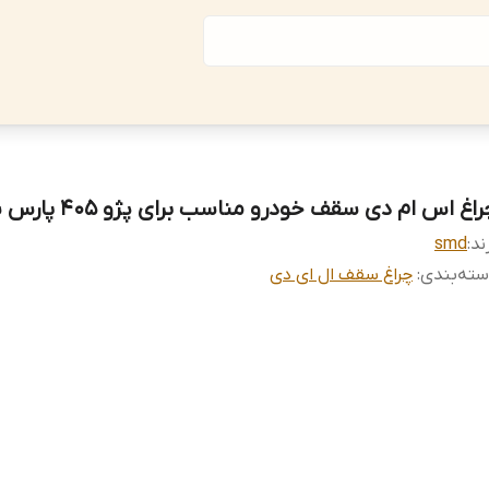
اغ اس ام دی سقف خودرو مناسب برای پژو 405 پارس سمند
ند:
smd
ته‌بندی
:
چراغ سقف ال ای دی