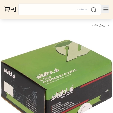
سبزیدکی
/
لنت