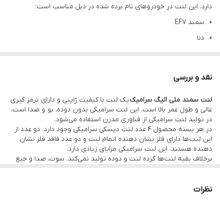
دارد. این لنت در خودروهای نام برده شده در ذیل مناسب است:
سمند EF7
دنا
دنا پلاس
دنا پلاس توربو
نقد و بررسی
سمند سورن
لنت سمند ملی الیگ سرامیک
یک لنت با کیفیت ژاپنی و دارای ترمز گیری
عالی و طول عمر بالا است. این لنت سرامیکی بدون دوده، بو و صدا است.
در تولید لنت سرامیکی از فناوری مدرن استفاده می‌شود.
در هر بسته محصول 4 عدد لنت دیسکی سرامیکی وجود دارد. دو عدد از
این لنت‌ها دارای فلز نشان دهنده اتمام لنت و دو عدد فاقد فلز نشان
دهنده هستند. این لنت سرامیکی مزایای زیادی دارد.
برخلاف بقیه لنت‌ها گرده لنت و دوده تولید نمی‌کند. سوت، صدا و جیغ
ندارد. داغ نمی‌کند. گیرایی خوبی دارد. دیسک چرخ را خراب نمی‌کند. طول
عمر قابل قبولی دارد.
در لنت‌های الیگ از فناوری NRS استفاده شده است. این فناوری مانع سر
نظرات
و صدای لنت می‌شود. علاوه بر این می‌توان لنت را تا انتهای گوشته
مصرف کرد.
در بحث طول عمر لنت چند نکته وجود دارد. سلامت دیسک چرخ و کالیپر