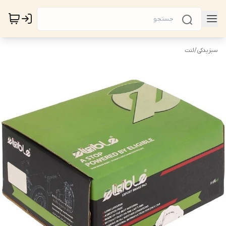
سبزیدکی
/
لنت