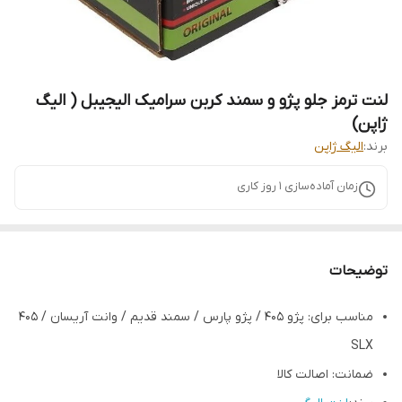
لنت ترمز جلو پژو و سمند کربن سرامیک الیجیبل ( الیگ
ژاپن)
برند:
الیگ ژاپن
زمان آماده‌سازی
1
روز کاری
توضیحات
مناسب برای: پژو 405 / پژو پارس / سمند قدیم / وانت آریسان / 405
SLX
ضمانت: اصالت کالا