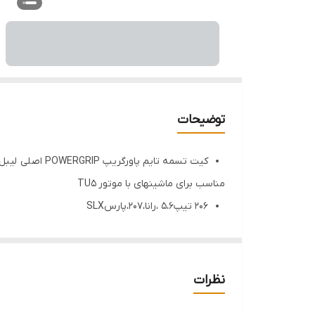
توضیحات
کیت تسمه تایم پاورگریپ POWERGRIP اصلی لیبل هرینگتون
مناسب برای ماشینهای با موتور TU5
206 تیپ5،6 ،رانا،207،پارسSLX
ساخت کشورهای اروپایی
تاریخ تولید بروز
دارای لیبل هرینگتون (در تصاویر مشاهده کنید)
نظرات
دارای شناسه کالا