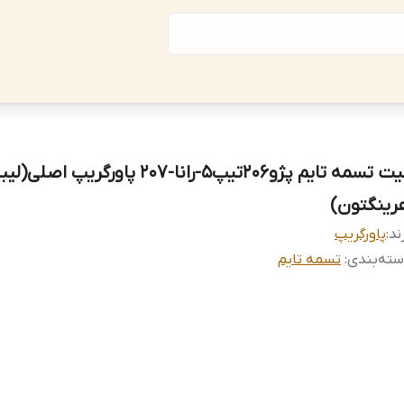
کیت تسمه تایم پژو206تیپ5-رانا-207 پاورگریپ اصلی(
رینگتون)
ند:
پاورگریپ
ته‌بندی
:
تسمه تایم