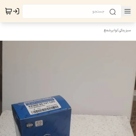
سبزیدکی
/
وایرشمع