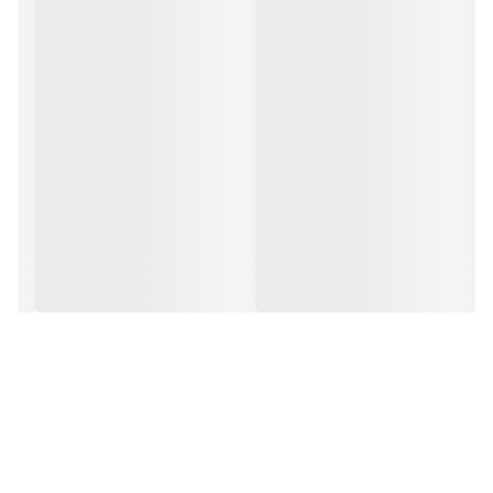
نویز و صدای حاصل از تزمزگیری‌های ناگهانی در لنت ترمز آسیمکو به
حداقل رسیده است.
حداکثر ایمنی، راحتی بالا و عمر مفید طولانی در ساخت این لنت‌ها لحاظ
شده است.
کاهش سایش سطح روتور ترمز و کاهش گرد و غبار ناشی از ترمز گیری
ویژگی بسیار مهم دیگر در لنت ترمز آسیمکوست.