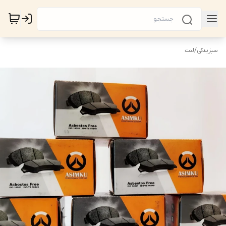
سبزیدکی
/
لنت