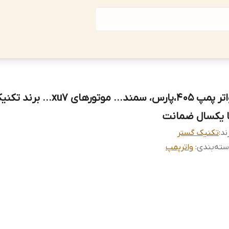
واتر پمپ 405،پارس، سمند... موتورهای 7
ا یکسال ضمانت
ند:
تکنیک گستر
ته‌بندی
:
واترپمپ