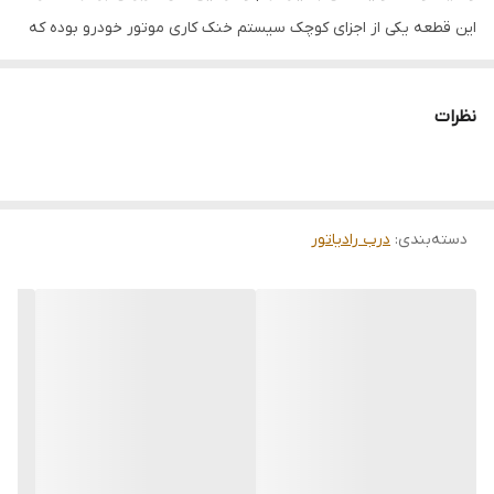
این قطعه یکی از اجزای کوچک سیستم خنک کاری موتور خودرو بوده که
مانند یک سوپاپ اطمینان عمل می کند.
درب رادیاتور پراید در واقع وظیفه ایزوله کردن و بسته نگه داشتن چرخه
نظرات
گردش آب و ایجاد و حفظ فشار آب مناسب در سیستم خنک کاری را دارد.
درب رادیاتور پراید و تیبا در حقیقت یک نوع سوپاپ می باشد. در شرایط
که موتور خودرو کار کرده و منجر به افزایش دما آب کند، درب رادیاتور با
دسته‌بندی
:
درب رادیاتور
بسته کردن راه خروج آب باعث افزایش فشار سیستم و در نهایت دیرتر
جوش آمده آب می شود. این فرایند تا فشار مشخصی ادامه می یابد و
بالاتر رفتن فشار فنر درب رادیاتور پراید جمع شده و اجازه خروج آب به
سمت منبع انبساط
( مخزن آب اضافی پراید)
و کاهش فشار را می دهد.
با توجه به نقش بسیار حیاتی و مهم درب رادیاتور تیبا و کوییک، کارکرد
درست و سلامت آن تاثیری بسیار زیادی در طول عمر کلی موتور و
جلوگیری از به وجود آمدن خسارت های ناخواسته دارد. به همین دلیل
همواره باید با مشاهده علائم و نشانه های خرابی آین قطعه نسبت به