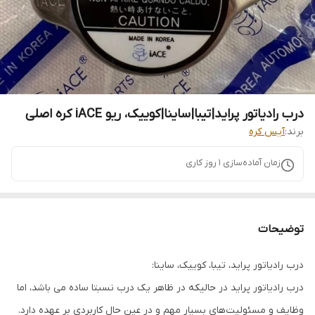
درب رادیاتور پراید|تیبا|ساینا|کوییک، ریو iACE کره اصلی
برند:
آیس کره
زمان آماده‌سازی
1
روز کاری
توضیحات
درب رادیاتور پراید، تیبا، کوییک، ساینا:
درب رادیاتور پراید در حالیکه در ظاهر یک درب نسبتا ساده می باشد، اما
وظایف و مسئولیت‌های بسیار مهم و در عین حال کاربردی بر عهده دارد.