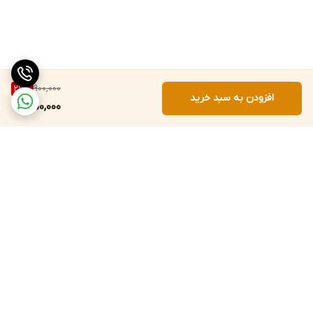
900,000
27
%
افزودن به سبد خرید
650,000
برگشت به بالا