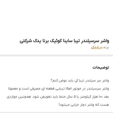
واشر سرسیلندر تیبا ساینا کوئیک برنا یدک شرکتی
برند:
برنایدک
توضیحات
واشر سر سیلندر تیبا کی باید عوض کنم؟
واشر سرسیلندر در موتور ام15 تیبایی قطعه ای مصرفی است و معمولا
بعد 100 هزار کیلومتر یا 5 سال حتما باید تعویض شود. همچنین مواردی
هست که واشر دچار خرابی میشود!
ترسیدن واشر تیبا کوییک چه علایمی دارد؟