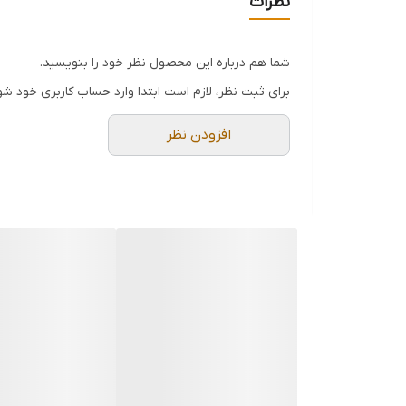
نظرات
۱.۷۵۰ کیلوگرم
تعداد
شما هم درباره این محصول نظر خود را بنویسید.
۱
برای ثبت نظر، لازم است ابتدا وارد حساب کاربری خود شو
جنس
افزودن نظر
آهن
محل نصب
عقب
سمت راست
سمت چپ
ویژگی‌های کمک فنر
کمک فنر هیدرولیکی