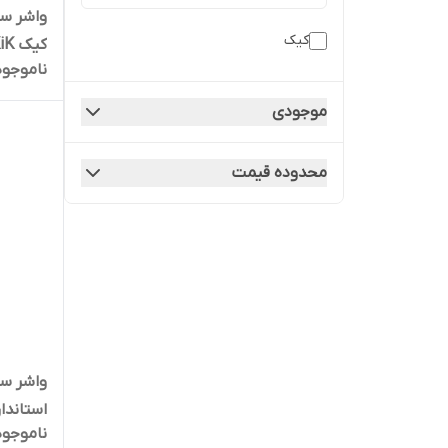
کیک
کیک KiK پژو 405 پارس سمند
ناموجود
موجودی
محدوده قیمت
استاندا
ناموجود