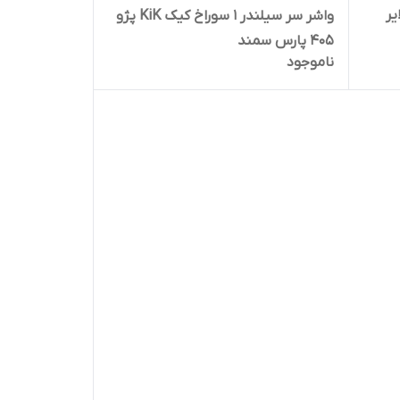
تی لایر
واشر سر سیلندر 1 سوراخ کیک KiK پژو
405 پارس سمند
ناموجود