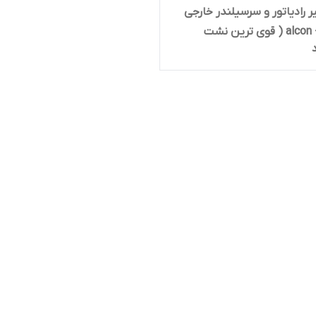
 رادیاتور و سرسیلندر خارجی
آلکون - alcon ( قوی ترین نشت
 تو بازار )