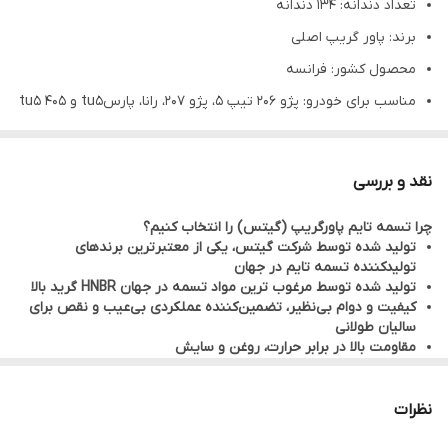
تعداد دندانه: 134 دندانه
برند: پاور گریپ اصلی
محصول کشور: فرانسه
مناسب برای خودرو: پژو 206 تیپ 5، پژو 207، رانا، پارسtu5 و 405 tu5
با لیبل هرینگتون شرکتی
نقد و بررسی
چرا تسمه تایم پاورگریپ (گیتس) را انتخاب کنیم؟
تولید شده توسط شرکت گیتس، یکی از معتبرترین برندهای
تولیدکننده تسمه تایم در جهان
تولید شده توسط مرغوب ترین مواد تسمه در جهان HNBR گرید بالا
کیفیت و دوام بی‌نظیر، تضمین‌کننده عملکردی بی‌عیب و نقص برای
سالیان طولانی
مقاومت بالا در برابر حرارت، روغن و سایش
انعطاف‌پذیری بالا و درگیری کامل با دنده‌های میل‌لنگ و میل‌بادامک
طول عمر طولانی‌تر و نیاز به تعویض کمتر
کاهش مصرف سوخت و افزایش راندمان موتور
نظرات
کاهش صدای موتور و لرزش
امنیت و آرامش خاطر در رانندگی